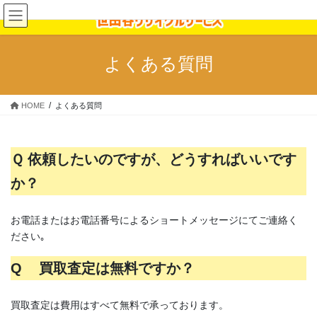
コ
ナ
ン
ビ
テ
ゲ
ン
ー
よくある質問
ツ
シ
へ
ョ
ス
ン
HOME
よくある質問
キ
に
ッ
移
プ
動
Ｑ 依頼したいのですが、どうすればいいです
か？
お電話またはお電話番号によるショートメッセージにてご連絡く
ださい｡
Q 買取査定は無料ですか？
買取査定は費用はすべて無料で承っております。